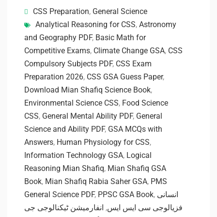
CSS Preparation
,
General Science
Analytical Reasoning for CSS
,
Astronomy
and Geography PDF
,
Basic Math for
Competitive Exams
,
Climate Change GSA
,
CSS
Compulsory Subjects PDF
,
CSS Exam
Preparation 2026
,
CSS GSA Guess Paper
,
Download Mian Shafiq Science Book
,
Environmental Science CSS
,
Food Science
CSS
,
General Mental Ability PDF
,
General
Science and Ability PDF
,
GSA MCQs with
Answers
,
Human Physiology for CSS
,
Information Technology GSA
,
Logical
Reasoning Mian Shafiq
,
Mian Shafiq GSA
Book
,
Mian Shafiq Rabia Saher GSA
,
PMS
General Science PDF
,
PPSC GSA Book
,
انسانی
انفارمیشن ٹیکنالوجی جی
,
فزیالوجی سی ایس ایس