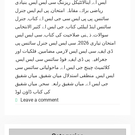
بنیادی
,
اینالائٹیکل ریزننگ سی ایس ایس
,
ایس اے
پی ایم ایس جنرل
,
ریاضی برائے مقابلہ امتحان
جنرل
,
پی پی ایس سی جی ایس اے کتاب
,
سائنس
جی ایس اے کثیر الانتخابی
,
سائنس اینڈ ایبلٹی کتاب
سی ایس ایس
,
ذہنی صلاحیت کی کتاب
,
سوالات
سی ایس ایس جنرل سائنس پی
,
امتحان تیاری 2026
فلکیات اور
,
سی ایس ایس لازمی مضامین
,
ڈی ایف
,
فوڈ سائنس سی ایس ایس
,
جغرافیہ پی ڈی ایف
ماحولیاتی سائنس سی
,
کلائمیٹ چینج جی ایس اے
میاں شفیق
,
منطقی استدلال میاں شفیق
,
ایس ایس
میاں شفیق
,
میاں شفیق رابعہ سحر
,
جی ایس اے
کی کتاب ڈاؤن لوڈ
Leave a comment