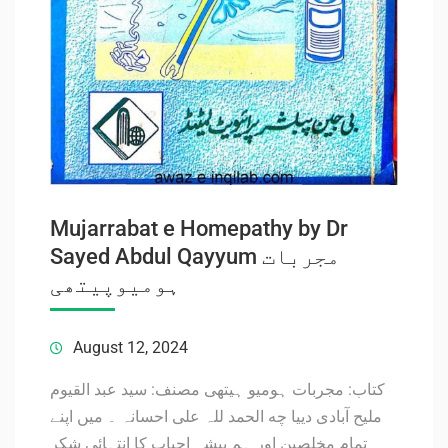
Mujarrabat e Homepathy by Dr
Sayed Abdul Qayyum مجربات
ہومیوپیتھی
August 12, 2024
کتاب: مجربات ہومیو ہیتھی مصنف: سید عبد القیوم
ملیح آبادی دییا چه الحمد للہ علی احسانہ ۔ میں اپنے
تمام مخلصین اور ہم پیشہ احباب کا انتہائی شکر