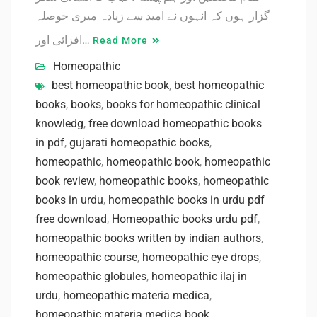
گزار ہوں کہ انہوں نے امید سے زیادہ میری حوصلہ
افزائی اور…
Read More
Homeopathic
best homeopathic book
,
best homeopathic
books
,
books
,
books for homeopathic clinical
knowledg
,
free download homeopathic books
in pdf
,
gujarati homeopathic books
,
homeopathic
,
homeopathic book
,
homeopathic
book review
,
homeopathic books
,
homeopathic
books in urdu
,
homeopathic books in urdu pdf
free download
,
Homeopathic books urdu pdf
,
homeopathic books written by indian authors
,
homeopathic course
,
homeopathic eye drops
,
homeopathic globules
,
homeopathic ilaj in
urdu
,
homeopathic materia medica
,
homeopathic materia medica book
,