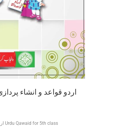
اردو قواعد و انشاء پرداز
اردو قواعد و انشاء پردازی برائے کلاس پنجم پنجاب ٹیکسٹ بورڈ Urdu Qawaid for 5th class