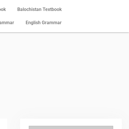
ook
Balochistan Textbook
rammar
English Grammar