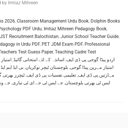
 by Imtiaz Mihreen
bs 2026
,
Classroom Management Urdu Book
,
Dolphin Books
Psychology PDF Urdu
,
Imtiaz Mihreen Pedagogy Book
,
JST Recruitment Balochistan
,
Junior School Teacher Guide
,
dagogy in Urdu PDF
,
PET JDM Exam PDF
,
Professional
Teachers Test Guess Paper
,
Teaching Cadre Test
امتیاز 
,
اساتذہ کے لئے امتحانی گائیڈ
,
اردو پیڈا گوجی پی ڈی ایف
بی ایڈ ایم ای
,
بلوچستان ٹیچر نوکریاں
,
امتیاز مہرین پیڈا گوجی
ٹیچرز بھرتی گا
,
تعلیمی نفسیات پی ڈی ایف
,
مہارتیں پی ڈی ایف
جے وی
,
جے ایس ٹی جے ای ٹی تیاری
,
ایس ٹی بھرتی بلوچستان