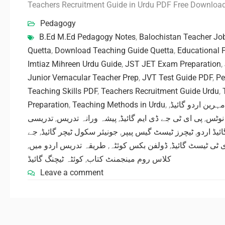
Teachers Recruitment Guide in Urdu PDF Free Download
Pedagogy
B.Ed M.Ed Pedagogy Notes
,
Balochistan Teacher Jo
Quetta
,
Download Teaching Guide Quetta
,
Educational 
Imtiaz Mihreen Urdu Guide
,
JST JET Exam Preparation
,
Junior Vernacular Teacher Prep
,
JVT Test Guide PDF
,
Pe
Teaching Skills PDF
,
Teachers Recruitment Guide Urdu
,
Preparation
,
Teaching Methods in Urdu
,
,
مہرین اردو گائیڈ
تدریسی
,
پیشہ ورانہ تدریس
,
پی ای ٹی جے ڈی ایم گائیڈ
,
ڈ نوٹس
جے
,
جونیئر سکول ٹیچر گائیڈ
,
ٹیچرز ٹیسٹ گیس پیپر
,
ئیڈ اردو
,
طریقہ تدریس اردو میں
,
ڈولفن بکس کوئٹہ
,
 ٹی ٹیسٹ گائیڈ
کوئٹہ ٹیچنگ گائیڈ
,
کلاس روم مینجمنٹ کتاب
Leave a comment