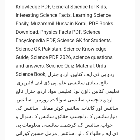
Knowledge PDF
,
General Science for Kids
,
Interesting Science Facts
,
Learning Science
Easily
,
Muzammil Hussain Korai
,
PDF Books
Download
,
Physics Facts PDF
,
Science
Encyclopedia PDF
,
Science GK for Students
,
Science GK Pakistan
,
Science Knowledge
Guide
,
Science PDF 2026
,
science questions
and answers
,
Science Quiz Material
,
Urdu
Science Book
,
اردو جنرل
,
اردو پی ڈی ایف کتابیں
,
پی ڈی ایف لائبریری
,
بنیادی سائنسی علم
,
نالج
جنرل نالج
,
تعلیمی مواد اردو
,
تعلیمی کتابیں ڈاؤن لوڈ
,
روزمرہ سائنس
,
دلچسپ سائنسی سوالات
,
اردو
سائنس کی
,
سائنس کوئز مقابلہ
,
سائنس اور کائنات
سائنس کے سوال و
,
سائنس کے دلچسپ حقائق
,
دنیا
سائنسی معلومات پی
,
سائنس کے کرشمے
,
جواب
مزمل حسین کورائی
,
طلباء کے لیے سائنس
,
ڈی ایف