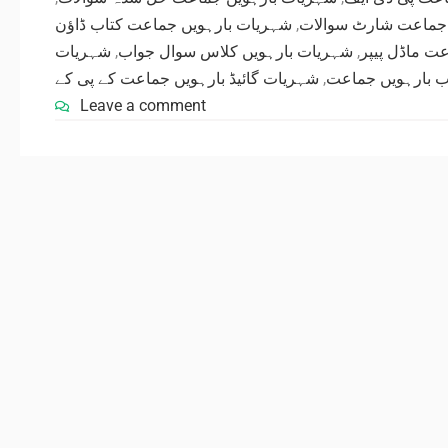
شہریات بارہویں جماعت کتاب ڈاؤن
,
 جماعت شارٹ سوالات
شہریات
,
شہریات بارہویں کلاس سوال جواب
,
ت ماڈل پیپر
شہریات گائیڈ بارہویں جماعت کے پی کے
,
ب بارہویں جماعت
Leave a comment