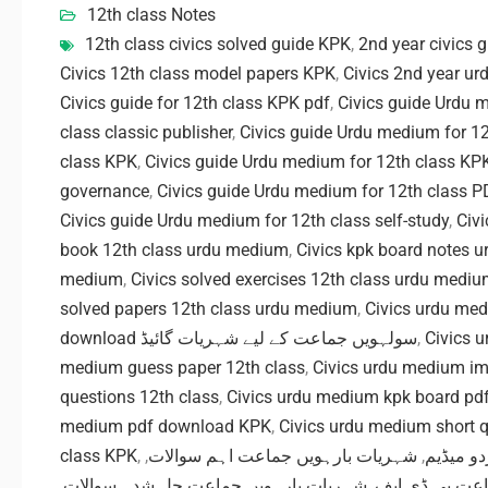
12th class Notes
12th class civics solved guide KPK
,
2nd year civics 
Civics 12th class model papers KPK
,
Civics 2nd year u
Civics guide for 12th class KPK pdf
,
Civics guide Urdu 
class classic publisher
,
Civics guide Urdu medium for 1
class KPK
,
Civics guide Urdu medium for 12th class KP
governance
,
Civics guide Urdu medium for 12th class P
Civics guide Urdu medium for 12th class self-study
,
Civ
book 12th class urdu medium
,
Civics kpk board notes 
medium
,
Civics solved exercises 12th class urdu medi
solved papers 12th class urdu medium
,
Civics urdu me
download سولہویں جماعت کے لیے شہریات گائیڈ
,
Civics u
medium guess paper 12th class
,
Civics urdu medium im
questions 12th class
,
Civics urdu medium kpk board pd
medium pdf download KPK
,
Civics urdu medium short q
class KPK
,
,
شہریات بارہویں جماعت اہم سوالات
,
و میڈیم
,
شہریات بارہویں جماعت حل شدہ سوالات
,
اعت پی ڈی ایف