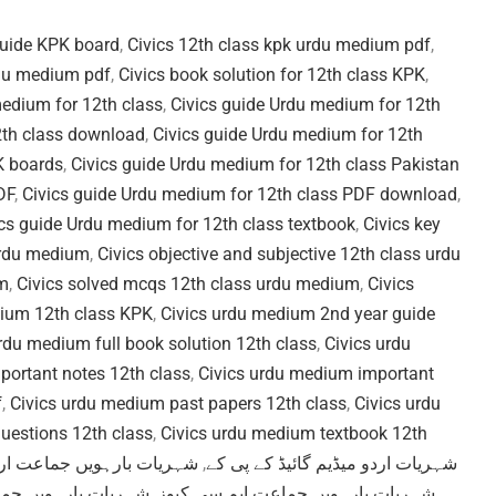
guide KPK board
,
Civics 12th class kpk urdu medium pdf
,
rdu medium pdf
,
Civics book solution for 12th class KPK
,
medium for 12th class
,
Civics guide Urdu medium for 12th
2th class download
,
Civics guide Urdu medium for 12th
K boards
,
Civics guide Urdu medium for 12th class Pakistan
DF
,
Civics guide Urdu medium for 12th class PDF download
,
ics guide Urdu medium for 12th class textbook
,
Civics key
urdu medium
,
Civics objective and subjective 12th class urdu
um
,
Civics solved mcqs 12th class urdu medium
,
Civics
dium 12th class KPK
,
Civics urdu medium 2nd year guide
rdu medium full book solution 12th class
,
Civics urdu
portant notes 12th class
,
Civics urdu medium important
f
,
Civics urdu medium past papers 12th class
,
Civics urdu
uestions 12th class
,
Civics urdu medium textbook 12th
شہریات بارہویں جماعت ارد
,
شہریات اردو میڈیم گائیڈ کے پی کے
شہریات بارہویں جم
,
شہریات بارہویں جماعت ایم سی کیوز