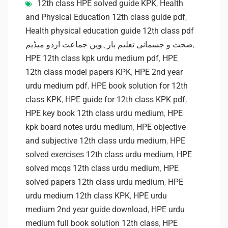
12th class HPE solved guide KPK
,
Health
and Physical Education 12th class guide pdf
,
Health physical education guide 12th class pdf
صحت و جسمانی تعلیم بارہویں جماعت اردو میڈیم
,
HPE 12th class kpk urdu medium pdf
,
HPE
12th class model papers KPK
,
HPE 2nd year
urdu medium pdf
,
HPE book solution for 12th
class KPK
,
HPE guide for 12th class KPK pdf
,
HPE key book 12th class urdu medium
,
HPE
kpk board notes urdu medium
,
HPE objective
and subjective 12th class urdu medium
,
HPE
solved exercises 12th class urdu medium
,
HPE
solved mcqs 12th class urdu medium
,
HPE
solved papers 12th class urdu medium
,
HPE
urdu medium 12th class KPK
,
HPE urdu
medium 2nd year guide download
,
HPE urdu
medium full book solution 12th class
,
HPE