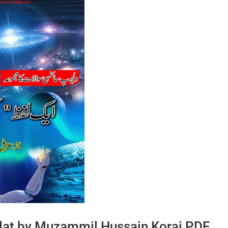
lat by Muzammil Hussain Korai PDF