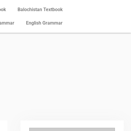
ook
Balochistan Textbook
rammar
English Grammar