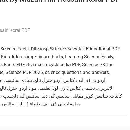
sain Korai PDF
 Science Facts
,
Dilchasp Science Sawalat
,
Educational PDF
 Kids
,
Interesting Science Facts
,
Learning Science Easily
,
s Facts PDF
,
Science Encyclopedia PDF
,
Science GK for
de
,
Science PDF 2026
,
science questions and answers
,
بنیادی سائنسی ع
,
اردو جنرل نالج
,
اردو پی ڈی ایف کتابیں
جنرل نالج
,
تعلیمی مواد اردو
,
تعلیمی کتابیں ڈاؤن لوڈ
,
لائبریری
سائنس کے دلچسپ حق
,
سائنس کی دنیا
,
سائنس کوئز مقابلہ
,
کائنات
,
طلباء کے لیے سائنس
,
معلومات پی ڈی ایف