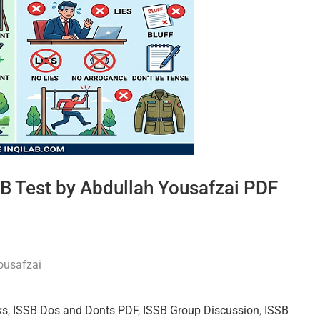
B Test by Abdullah Yousafzai PDF
ousafzai
ks
,
ISSB Dos and Donts PDF
,
ISSB Group Discussion
,
ISSB