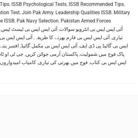
 Tips
,
ISSB Psychological Tests
,
ISSB Recommended Tips
,
tion Test
,
Join Pak Army
,
Leadership Qualities ISSB
,
Military
ce ISSB
,
Pak Navy Selection
,
Pakistan Armed Forces
,
آئی ایس ایس بی ٹیسٹ ٹپس
,
آئی ایس ایس بی انٹرویو سوالات
آئی ایس ایس بی 
,
آئی ایس ایس بی فارم بھرنے کا طریقہ
,
تیاری
افسر بننے
,
آئی ایس ایس بی مکمل گائیڈ
,
ایس بی گائیڈ پی ڈی ایف
جی ٹی او ٹا
,
پاکستان آرمی جوائن کریں
,
پاک فوج میں شمولیت
کامیاب امیدواروں
,
فوج میں بھرتی کی تیاری
,
ایس ایس بی کتاب