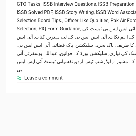
GTO Tasks
,
ISSB Interview Questions
,
ISSB Preparation
ISSB Solved PDF
,
ISSB Story Writing
,
ISSB Word Associa
Selection Board Tips.
,
Officer Like Qualities
,
Pak Air For
Selection
,
PIQ Form Guidance
,
آئی ایس ایس بی ٹیسٹ کی
آئی ایس
,
آئی ایس ایس بی کے لیے بہترین کتاب
,
کے اہم نکات
,
پاک فضائیہ آئی ایس ایس بی
,
پاک بحریہ سلیکشن
,
 کا طریقہ
عبداللہ یوسفزئی آئی
,
سلیکشن بورڈ کے قوانین
,
سک کی تیاری
نفسیاتی ٹیسٹ آئی ایس ایس
,
لیڈرشپ ٹپس اردو
,
 کے مشورے
بی
Leave a comment