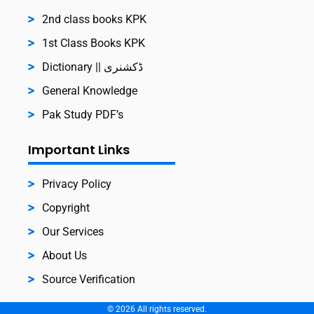
2nd class books KPK
1st Class Books KPK
Dictionary || ڈکشنری
General Knowledge
Pak Study PDF’s
Important Links
Privacy Policy
Copyright
Our Services
About Us
Source Verification
©
2026
All rights reserved.