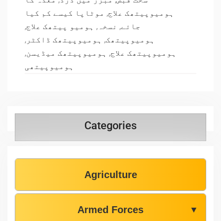
موٹاپا کیسے کم کیا
,
ہومیوپیتھک علاج
,
ہومیو پیتھک علاج
,
نسخہ
,
جائے
,
ہومیوپیتھک ڈاکٹر
,
ہومیوپیتھک
,
ہومیوپیتھک میڈیسن
,
ہومیوپیتھک علاج
ہومیوپیتھی
Categories
Agriculture
Armed Forces
▼