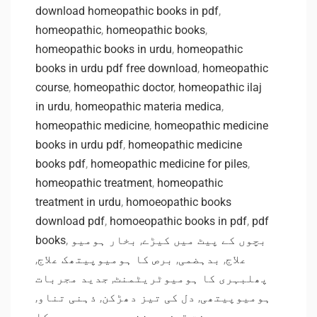
download homeopathic books in pdf
,
homeopathic
,
homeopathic books
,
homeopathic books in urdu
,
homeopathic
books in urdu pdf free download
,
homeopathic
course
,
homeopathic doctor
,
homeopathic ilaj
in urdu
,
homeopathic materia medica
,
homeopathic medicine
,
homeopathic medicine
books in urdu pdf
,
homeopathic medicine
books pdf
,
homeopathic medicine for piles
,
homeopathic treatment
,
homeopathic
treatment in urdu
,
homoeopathic books
download pdf
,
homoeopathic books in pdf
,
pdf
books
,
بخار ہومیو
,
بچوں کے پیٹ میں کیڑے
,
برص کا ہومیوپیتھک علاج
,
بدہضمی
,
علاج
جدید مجربات
,
پھلبہری کا ہومیوٹریٹمنٹ
,
ذہنی تناو
,
دل کی تیز دھڑکن
,
ہومیوپیتھی
معدہ کا
,
مبزز میں درد
,
سخت قبض