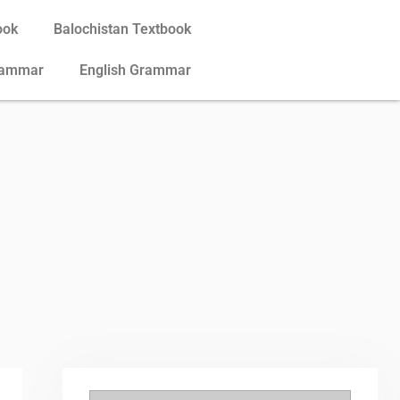
ook
Balochistan Textbook
rammar
English Grammar