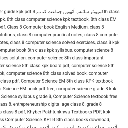
8th class
,
8th class computer guide kpk pdf کمپیوٹر سائنس آٹھویں جماعت کتاب
kpk
,
8th class computer science kpk textbook
,
8th class EM
pdf
,
Class 8 Computer book English Medium
,
class 8
olutions
,
class 8 computer practical notes
,
class 8 computer
otes
,
class 8 computer science solved exercises
,
class 8 kpk
omputer book 8th class kpk syllabus
,
computer science 8
ises solution
,
computer science 8th class important
er science 8th class kpk board pdf
,
computer science 8th
kpk
,
computer science 8th class solved book
,
computer
class pdf
,
Computer Science EM 8th class KPK textbook
 Science EM book pdf free
,
computer science grade 8 kpk
Science syllabus grade 8
,
Computer Science textbook free
lass 8
,
entrepreneurship digital age class 8
,
grade 8
 class 8 pdf
,
Khyber Pakhtunkhwa Textbooks PDF
,
kpk
ass Computer Science
,
KPTB 8th class books download
,
آٹھویں جماعت کمپیوٹر بک 
,
آٹھویں جماعت کمپیوٹر ایم سی کیوز