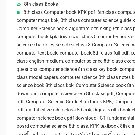
8th class Books
8th class Computer book KPK pdf
,
computer mcqs kpk
,
8th class computer science guide 
Computer Science book
,
algorithmic thinking 8th class 
computer book kpk download
,
class 8 computer book s
science chapter wise notes
,
class 8 Computer Science n
computer text book
,
computer book 8th class full pdf
,
c
class english medium
,
computer science 8th class exerc
questions
,
computer science 8th class key book
,
comput
class model papers
,
computer science 8th class notes 
science book 8th class kpk
,
Computer Science book 8th 
download
,
computer science em 8th class pdf
,
Computer
pdf
,
Computer Science Grade 8 textbook KPK
,
Computer 
pdf
,
digital citizenship class 8 book
,
digital skills book c
computer science book pdf download
,
ICT fundamentals
board computer science 8th class
,
KPK textbook 8th cl
آٹھویں
,
آٹھویں جماعت کمپیوٹر سائنس پی ڈی ایف
,
پی ڈی ایف