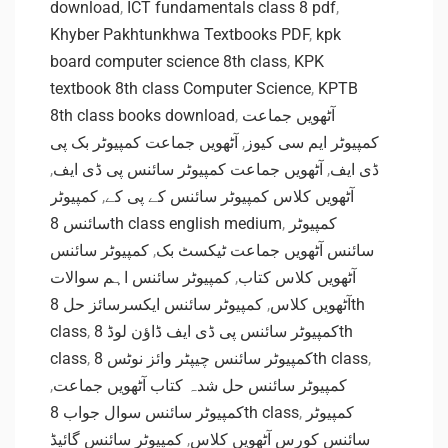
download
,
ICT fundamentals class 8 pdf
,
Khyber Pakhtunkhwa Textbooks PDF
,
kpk
board computer science 8th class
,
KPK
textbook 8th class Computer Science
,
KPTB
8th class books download
,
آٹھویں جماعت
آٹھویں جماعت کمپیوٹر بک پی
,
کمپیوٹر ایم سی کیوز
,
آٹھویں جماعت کمپیوٹر سائنس پی ڈی ایف
,
ڈی ایف
کمپیوٹر
,
آٹھویں کلاس کمپیوٹر سائنس کے پی کے
سائنس 8th class english medium
,
کمپیوٹر
کمپیوٹر سائنس
,
سائنس آٹھویں جماعت ٹیکسٹ بک
کمپیوٹر سائنس اہم سوالات
,
آٹھویں کلاس کتاب
کمپیوٹر سائنس ایکسرسائز حل 8th
,
آٹھویں کلاس
class
,
کمپیوٹر سائنس پی ڈی ایف ڈاؤن لوڈ 8th
class
,
کمپیوٹر سائنس چیپٹر وائز نوٹس 8th class
,
,
کمپیوٹر سائنس حل شدہ کتاب آٹھویں جماعت
کمپیوٹر سائنس سوال جواب 8th class
,
کمپیوٹر
کمپیوٹر سائنس گائیڈ
,
سائنس کورس آٹھویں کلاس