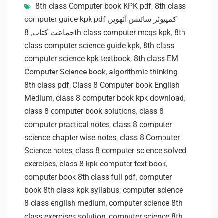
8th class Computer book KPK pdf
,
8th class
computer guide kpk pdf کمپیوٹر سائنس آٹھویں
,
جماعت کتاب
8th class computer mcqs kpk
,
8th
class computer science guide kpk
,
8th class
computer science kpk textbook
,
8th class EM
Computer Science book
,
algorithmic thinking
8th class pdf
,
Class 8 Computer book English
Medium
,
class 8 computer book kpk download
,
class 8 computer book solutions
,
class 8
computer practical notes
,
class 8 computer
science chapter wise notes
,
class 8 Computer
Science notes
,
class 8 computer science solved
exercises
,
class 8 kpk computer text book
,
computer book 8th class full pdf
,
computer
book 8th class kpk syllabus
,
computer science
8 class english medium
,
computer science 8th
class exercises solution
,
computer science 8th