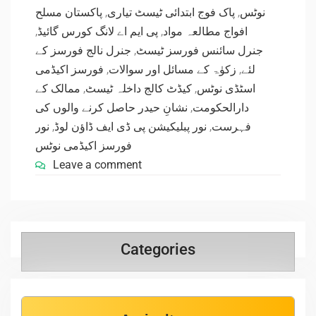
پاکستان مسلح
,
پاک فوج ابتدائی ٹیسٹ تیاری
,
نوٹس
,
پی ایم اے لانگ کورس گائیڈ
,
افواج مطالعہ مواد
جنرل نالج فورسز کے
,
جنرل سائنس فورسز ٹیسٹ
فورسز اکیڈمی
,
زکوٰۃ کے مسائل اور سوالات
,
لئے
ممالک کے
,
کیڈٹ کالج داخلہ ٹیسٹ
,
اسٹڈی نوٹس
نشانِ حیدر حاصل کرنے والوں کی
,
دارالحکومت
نور
,
نور پبلیکیشن پی ڈی ایف ڈاؤن لوڈ
,
فہرست
فورسز اکیڈمی نوٹس
Leave a comment
Categories