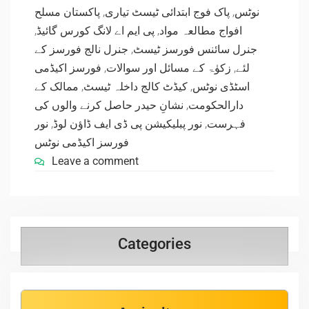
پاکستان مسلح
,
پاک فوج ابتدائی ٹیسٹ تیاری
,
نوٹس
,
پی ایم اے لانگ کورس گائیڈ
,
افواج مطالعہ مواد
جنرل نالج فورسز کے
,
جنرل سائنس فورسز ٹیسٹ
فورسز اکیڈمی
,
زکوٰۃ کے مسائل اور سوالات
,
لئے
ممالک کے
,
کیڈٹ کالج داخلہ ٹیسٹ
,
اسٹڈی نوٹس
نشانِ حیدر حاصل کرنے والوں کی
,
دارالحکومت
نور
,
نور پبلیکیشن پی ڈی ایف ڈاؤن لوڈ
,
فہرست
فورسز اکیڈمی نوٹس
Leave a comment
Categories