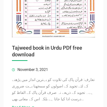
Tajweed book in Urdu PDf free
download
November 3, 2021
تعارف: قرآن پاک کی تلاوت کو بہترین انداز میں پڑھنے
کے لئے تجوید کے اصولوں کو سمجھنا بہت ضروری
ہے۔ تجوید کے ذریعے نہ صرف قرآن پاک کے الفاظ کو
درست ادا کیا جاتا ہے بلکہ اس کے معانی بھی…