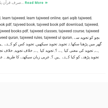
صرف قرآن پاک کے الفاظ کو درست ادا کیا جاتا ہے بلکہ اس کے معانی بھی…
Read More
d
,
learn tajweed
,
learn tajweed online
,
qari aqib tajweed
,
ook pdf
,
tajveed book
,
tajveed book pdf download
,
tajweed
,
ajweed books pdf
,
tajweed classes
,
tajweed course
,
tajweed
weed quran
,
tajweed rules
,
tajweed ul quran
,
بچو کو تجوید سے
تجوید کس کو کہتے ہی
,
تجوید سیکھیں
,
تجوید
,
گھر میں پڑھنا سکھاۓ
خلاف تجو
,
خلاف تجوید
,
تجوید کیا ہے
,
تجوید کی معنی کیا ہے ؟
,
ہے
عر
,
عربی زبان سیکھنے کا طریقہ
,
تجوید پڑھنے کو کیا کہتے ہیں ؟