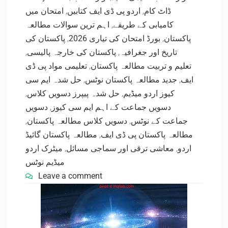
امتحان میں
,
اردو پی ڈی ایف کتابیں
,
ڈاٹ کام
اہم ترین سوالات مطالعہ
,
کامیابی کے طریقے
پاکستان کی
,
بورڈ امتحان کی تیاری 2026
,
پاکستان
,
پاکستان کی خارجہ پالیسی
,
تاریخ اور جغرافیہ
تعلیمی مواد پی ڈی
,
تعلیم و تربیت مطالعہ پاکستان
حل شدہ ایم سی
,
جدید مطالعہ پاکستان نوٹس
,
ایف
,
حل شدہ پیپرز دسویں کلاس
,
کیوز اردو میڈیم
دسویں
,
دسویں جماعت کے اہم ایم سی کیوز
,
دسویں کلاس مطالعہ پاکستان
,
جماعت کے نوٹس
مطالعہ پاکستان گائیڈ
,
مطالعہ پاکستان پی ڈی ایف
میٹرک اردو
,
معاشی ترقی اور سماجی مسائل
,
اردو
میڈیم نوٹس
Leave a comment