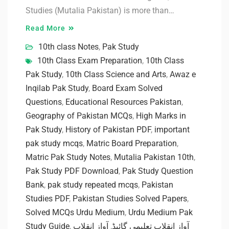
Studies (Mutalia Pakistan) is more than…
Read More
10th class Notes
,
Pak Study
10th Class Exam Preparation
,
10th Class
Pak Study
,
10th Class Science and Arts
,
Awaz e
Inqilab Pak Study
,
Board Exam Solved
Questions
,
Educational Resources Pakistan
,
Geography of Pakistan MCQs
,
High Marks in
Pak Study
,
History of Pakistan PDF
,
important
pak study mcqs
,
Matric Board Preparation
,
Matric Pak Study Notes
,
Mutalia Pakistan 10th
,
Pak Study PDF Download
,
Pak Study Question
Bank
,
pak study repeated mcqs
,
Pakistan
Studies PDF
,
Pakistan Studies Solved Papers
,
Solved MCQs Urdu Medium
,
Urdu Medium Pak
Study Guide
,
آواز انقلاب
,
آواز انقلاب تعلیمی گائیڈ