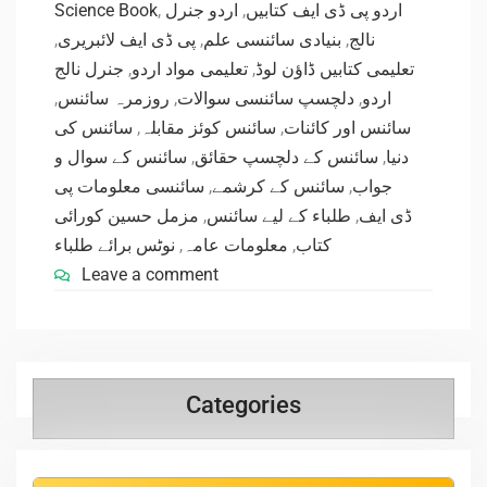
Science Book
,
اردو جنرل
,
اردو پی ڈی ایف کتابیں
,
پی ڈی ایف لائبریری
,
بنیادی سائنسی علم
,
نالج
جنرل نالج
,
تعلیمی مواد اردو
,
تعلیمی کتابیں ڈاؤن لوڈ
,
روزمرہ سائنس
,
دلچسپ سائنسی سوالات
,
اردو
سائنس کی
,
سائنس کوئز مقابلہ
,
سائنس اور کائنات
سائنس کے سوال و
,
سائنس کے دلچسپ حقائق
,
دنیا
سائنسی معلومات پی
,
سائنس کے کرشمے
,
جواب
مزمل حسین کورائی
,
طلباء کے لیے سائنس
,
ڈی ایف
نوٹس برائے طلباء
,
معلومات عامہ
,
کتاب
Leave a comment
Categories