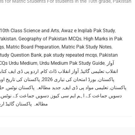
s for Matric Students For students in the 10th grade, Pakistan
10th Class Science and Arts
,
Awaz e Inqilab Pak Study
,
Pakistan
,
Geography of Pakistan MCQs
,
High Marks in Pak
qs
,
Matric Board Preparation
,
Matric Pak Study Notes
,
tudy Question Bank
,
pak study repeated mcqs
,
Pakistan
CQs Urdu Medium
,
Urdu Medium Pak Study Guide
,
آواز
اردو پی ڈی ایف کتاب
,
آواز انقلاب ڈاٹ کام
,
انقلاب تعلیمی گائیڈ
پاکستان کی تاریخ او
,
بورڈ امتحان کی تیاری 2026
,
پاکستان
حل
,
جدید مطالعہ پاکستان نوٹس
,
تعلیمی مواد پی ڈی ایف
,
پاکستان
,
دسویں جماعت کے نوٹس
,
دسویں جماعت کے اہم ایم سی کیوز
مطالعہ پاکستان گائیڈ ارد