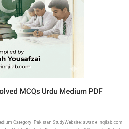
 Solved MCQs Urdu Medium PDF
dium Category: Pakistan StudyWebsite: awaz e inqilab.com