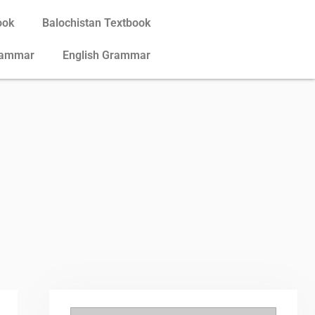
ook
Balochistan Textbook
rammar
English Grammar