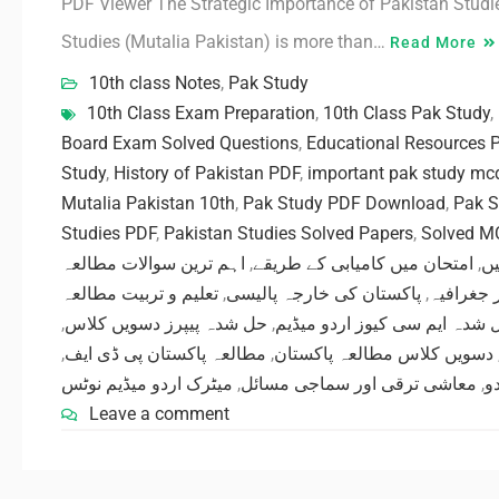
PDF Viewer The Strategic Importance of Pakistan Studie
Studies (Mutalia Pakistan) is more than…
Read More
10th class Notes
,
Pak Study
10th Class Exam Preparation
,
10th Class Pak Study
,
Board Exam Solved Questions
,
Educational Resources 
Study
,
History of Pakistan PDF
,
important pak study mc
Mutalia Pakistan 10th
,
Pak Study PDF Download
,
Pak S
Studies PDF
,
Pakistan Studies Solved Papers
,
Solved M
اہم ترین سوالات مطالعہ
,
امتحان میں کامیابی کے طریقے
,
یں
تعلیم و تربیت مطالعہ
,
پاکستان کی خارجہ پالیسی
,
ر جغرافیہ
,
حل شدہ پیپرز دسویں کلاس
,
 شدہ ایم سی کیوز اردو میڈیم
,
مطالعہ پاکستان پی ڈی ایف
,
دسویں کلاس مطالعہ پاکستان
میٹرک اردو میڈیم نوٹس
,
معاشی ترقی اور سماجی مسائل
,
و
Leave a comment