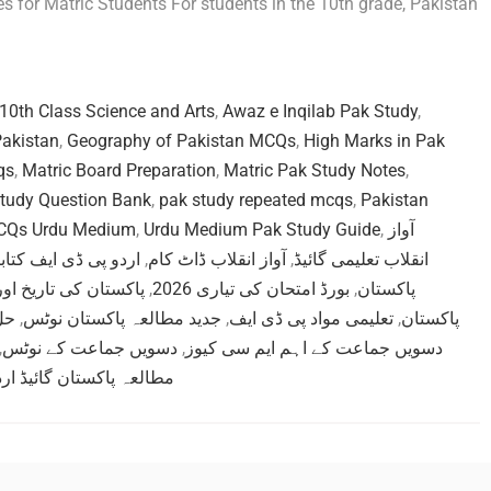
s for Matric Students For students in the 10th grade, Pakistan
10th Class Science and Arts
,
Awaz e Inqilab Pak Study
,
Pakistan
,
Geography of Pakistan MCQs
,
High Marks in Pak
qs
,
Matric Board Preparation
,
Matric Pak Study Notes
,
tudy Question Bank
,
pak study repeated mcqs
,
Pakistan
CQs Urdu Medium
,
Urdu Medium Pak Study Guide
,
آواز
اردو پی ڈی ایف کتاب
,
آواز انقلاب ڈاٹ کام
,
انقلاب تعلیمی گائیڈ
پاکستان کی تاریخ او
,
بورڈ امتحان کی تیاری 2026
,
پاکستان
حل
,
جدید مطالعہ پاکستان نوٹس
,
تعلیمی مواد پی ڈی ایف
,
پاکستان
,
دسویں جماعت کے نوٹس
,
دسویں جماعت کے اہم ایم سی کیوز
مطالعہ پاکستان گائیڈ ارد