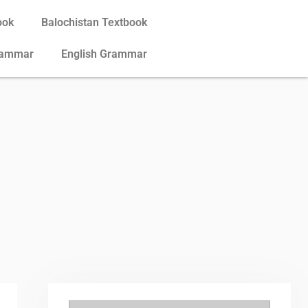
ook
Balochistan Textbook
rammar
English Grammar