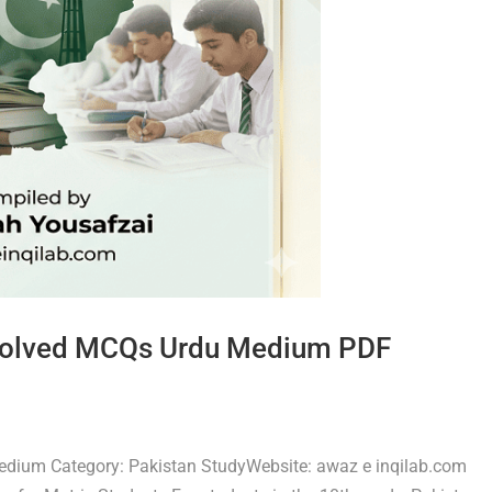
 Solved MCQs Urdu Medium PDF
dium Category: Pakistan StudyWebsite: awaz e inqilab.com