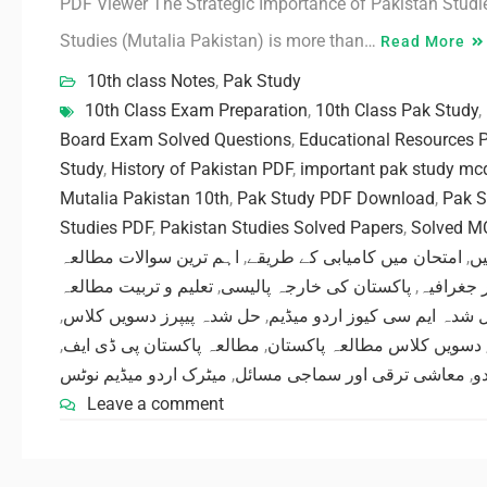
PDF Viewer The Strategic Importance of Pakistan Studie
Studies (Mutalia Pakistan) is more than…
Read More
10th class Notes
,
Pak Study
10th Class Exam Preparation
,
10th Class Pak Study
,
Board Exam Solved Questions
,
Educational Resources 
Study
,
History of Pakistan PDF
,
important pak study mc
Mutalia Pakistan 10th
,
Pak Study PDF Download
,
Pak S
Studies PDF
,
Pakistan Studies Solved Papers
,
Solved M
اہم ترین سوالات مطالعہ
,
امتحان میں کامیابی کے طریقے
,
یں
تعلیم و تربیت مطالعہ
,
پاکستان کی خارجہ پالیسی
,
ر جغرافیہ
,
حل شدہ پیپرز دسویں کلاس
,
 شدہ ایم سی کیوز اردو میڈیم
,
مطالعہ پاکستان پی ڈی ایف
,
دسویں کلاس مطالعہ پاکستان
میٹرک اردو میڈیم نوٹس
,
معاشی ترقی اور سماجی مسائل
,
و
Leave a comment