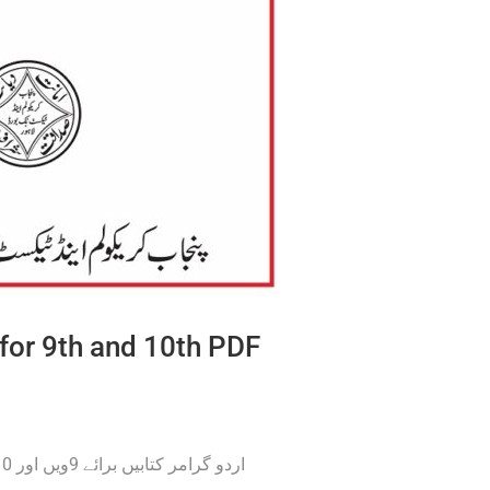
or 9th and 10th PDF
Urdu Grammar Books for 9th and 10th PDF اردو گرامر کتابیں برائے 9ویں اور 10ویں جماعت