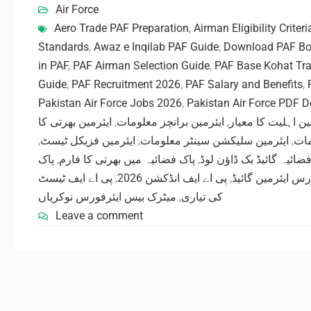
Air Force
Aero Trade PAF Preparation
,
Airman Eligibility Criteri
Standards
,
Awaz e Inqilab PAF Guide
,
Download PAF Bo
in PAF
,
PAF Airman Selection Guide
,
PAF Base Kohat Tra
Guide
,
PAF Recruitment 2026
,
PAF Salary and Benefits
,
Pakistan Air Force Jobs 2026
,
Pakistan Air Force PDF 
ایئرمین بھرتی کا
,
ایئرمین برانچز معلومات
,
ین اہلیت کا معیار
,
ایئرمین فزیکل ٹیسٹ
,
ایئرمین سلیکشن سینٹر معلومات
,
مات
پاک
,
پاک فضائیہ میں بھرتی کا فارم
,
ضائیہ گائیڈ بک ڈاؤن لوڈ
پی اے ایف ٹیسٹ
,
پی اے ایف انڈکشن 2026
,
رس ایئرمین گائیڈ
میٹرک بیس ایئرفورس نوکریاں
,
کی تیاری
Leave a comment