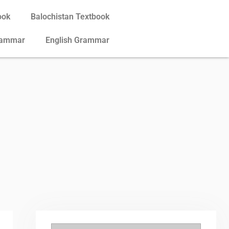
ook
Balochistan Textbook
rammar
English Grammar