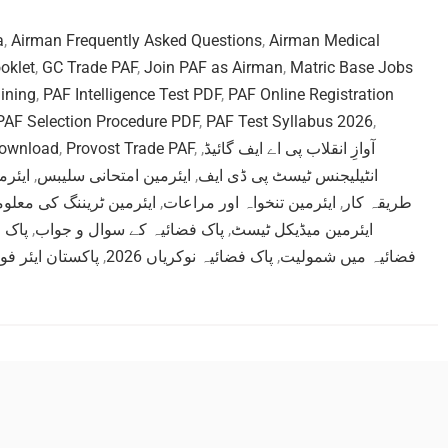
a
,
Airman Frequently Asked Questions
,
Airman Medical
oklet
,
GC Trade PAF
,
Join PAF as Airman
,
Matric Base Jobs
ining
,
PAF Intelligence Test PDF
,
PAF Online Registration
PAF Selection Procedure PDF
,
PAF Test Syllabus 2026
,
Download
,
Provost Trade PAF
,
,
آوازِ انقلاب پی اے ایف گائیڈ
ایئرم
,
ایئرمین امتحانی سلیبس
,
انٹیلیجنس ٹیسٹ پی ڈی ایف
ایئرمین ٹریننگ کی معلو
,
ایئرمین تنخواہ اور مراعات
,
طریقہ کار
پاک ف
,
پاک فضائیہ کے سوال و جواب
,
ایئرمین میڈیکل ٹیسٹ
پاکستان ایئر فو
,
پاک فضائیہ نوکریاں 2026
,
فضائیہ میں شمولیت