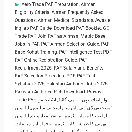
Aero Trade PAF Preparation
,
Airman
Eligibility Criteria
,
Airman Frequently Asked
Questions
,
Airman Medical Standards
,
Awaz e
Inqilab PAF Guide
,
Download PAF Booklet
,
GC
Trade PAF
,
Join PAF as Airman
,
Matric Base
Jobs in PAF
,
PAF Airman Selection Guide
,
PAF
Base Kohat Training
,
PAF Intelligence Test PDF
,
PAF Online Registration Guide
,
PAF
Recruitment 2026
,
PAF Salary and Benefits
,
PAF Selection Procedure PDF
,
PAF Test
Syllabus 2026
,
Pakistan Air Force Jobs 2026
,
Pakistan Air Force PDF Download
,
Provost
Trade PAF
,
انٹیلیجنس
,
آوازِ انقلاب پی اے ایف گائیڈ
ایئرمین
,
ایئرمین امتحانی سلیبس
,
ٹیسٹ پی ڈی ایف
ایئرمین
,
ایئرمین برانچز معلومات
,
اہلیت کا معیار
,
ایئرمین تنخواہ اور مراعات
,
بھرتی کا طریقہ کار
ایئرمین سلیکشن
,
ایئرمین ٹریننگ کی معلومات