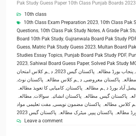
Pak Study Guess Paper 10th Class Punjab Boards 202
10th class
10th Class Exam Preparation 2023
,
10th Class Pak 
Questions
,
10th Class Pak Study Notes
,
A Grade Pak St
Board 10th Pak Study
,
Gujranwala Board Pak Study PD
Guess
,
Matric Pak Study Guess 2023
,
Multan Board Pak
Studies Essay Topics
,
Punjab Board Pak Study PDF
,
Pu
2023
,
Sahiwal Board Guess Paper
,
Solved Pak Study M
دہم کلاس امتحان
,
پنجاب بورڈ مطالعہ پاکستان گیس 2023
,
,
دہم کلاس مطالعہ پاکستان نوٹ
,
طالعہ پاکستان معروضی
کامیابی کا تعویذ مطالعہ
,
یصل آباد بورڈ دہم مطالعہ پاکستان
مطالعہ
,
مطالعہ پاکستان انشائیہ سوالات
,
العہ پاکستان گیس
مفت تعلیمی مواد
,
مطالعہ پاکستان مضمون نویسی
,
ہم کلاس
میٹرک مطالعہ پاکستان گیس 2023
,
رڈ مطالعہ پاکستان پیپر
Leave a comment