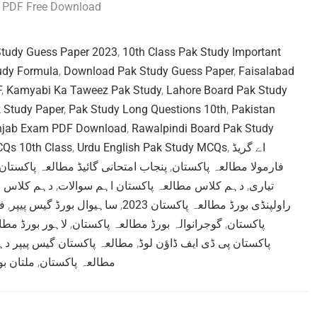
3 PDF Free Download
Study Guess Paper 2023
,
10th Class Pak Study Important
udy Formula
,
Download Pak Study Guess Paper
,
Faisalabad
F
,
Kamyabi Ka Taweez Pak Study
,
Lahore Board Pak Study
 Study Paper
,
Pak Study Long Questions 10th
,
Pakistan
njab Exam PDF Download
,
Rawalpindi Board Pak Study
CQs 10th Class
,
Urdu English Pak Study MCQs
,
اے گریڈ
پنجاب امتحانی گائیڈ مطالعہ پاکستان
,
فارمولا مطالعہ پاکستان
دہم کلاس م
,
دہم کلاس مطالعہ پاکستان اہم سوالات
,
تیاری
ف
,
ساہیوال بورڈ گیس پیپر
,
راولپنڈی بورڈ مطالعہ پاکستان 2023
لاہور بورڈ مط
,
گوجرانوالہ بورڈ مطالعہ پاکستان
,
پاکستان
مطالعہ پاکستان گیس پیپر د
,
پاکستان پی ڈی ایف ڈاؤن لوڈ
ملتان بو
,
مطالعہ پاکستان