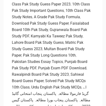
Class Pak Study Guess Paper 2023
,
10th Class
Pak Study Important Questions
,
10th Class Pak
Study Notes
,
A Grade Pak Study Formula
,
Download Pak Study Guess Paper
,
Faisalabad
Board 10th Pak Study
,
Gujranwala Board Pak
Study PDF
,
Kamyabi Ka Taweez Pak Study
,
Lahore Board Pak Study Guess
,
Matric Pak
Study Guess 2023
,
Multan Board Pak Study
Paper
,
Pak Study Long Questions 10th
,
Pakistan Studies Essay Topics
,
Punjab Board
Pak Study PDF
,
Punjab Exam PDF Download
,
Rawalpindi Board Pak Study 2023
,
Sahiwal
Board Guess Paper
,
Solved Pak Study MCQs
10th Class
,
Urdu English Pak Study MCQs
,
اے
پنجاب امتحانی گائیڈ
,
گریڈ فارمولا مطالعہ پاکستان
پنجاب بورڈ مطالعہ پاکستان گیس
,
مطالعہ پاکستان