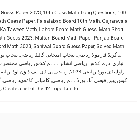
 Guess Paper 2023
,
10th Class Math Long Questions
,
10th
th Guess Paper
,
Faisalabad Board 10th Math
,
Gujranwala
 Ka Taweez Math
,
Lahore Board Math Guess
,
Math Short
ath Guess 2023
,
Multan Board Math Paper
,
Punjab Board
ard Math 2023
,
Sahiwal Board Guess Paper
,
Solved Math
پنجاب بور
,
پنجاب امتحانی گائیڈ ریاضی
,
اے گریڈ فارمولا ریاضی
دہم کلاس ریاضی مختصر س
,
دہم کلاس ریاضی انشائیہ
,
تیاری
ریاضی
,
ریاضی پی ڈی ایف ڈاؤن لوڈ
,
راولپنڈی بورڈ ریاضی 2023
گ
,
کامیابی کا تعویذ ریاضی
,
فیصل آباد بورڈ دہم ریاضی
,
گیس پیپر
میٹرک ریاضی گیس 2023 Create a list of the 42 important lo
م