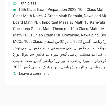
10th class
10th Class Exam Preparation 2023
,
10th Class Math
Class Math Notes
,
A Grade Math Formula
,
Download Ma
Board Math PDF
,
Important Masalay Math 10
,
Kamyabi
Questions Guess
,
Math Theorems 10th Class
,
Matric M
Math PDF
,
Punjab Exam PDF Download
,
Rawalpindi Bo
MCQs 10th Class
,
دہم کلاس امتحان
,
ڈ ریاضی گیس 2023
,
دہم کلاس ریاضی نوٹ
,
دہم کلاس ریاضی معروضی
,
والات
ساہیوال بورڈ
,
ریاضی گیس پیپر دہم کلاس
,
 کے اہم مسئلے
مفت تعلیمی
,
لاہور بورڈ ریاضی گیس
,
وجرانوالہ بورڈ ریاضی
,
ملتان بورڈ ریاضی پیپر
,
واد ریاضی
Leave a comment