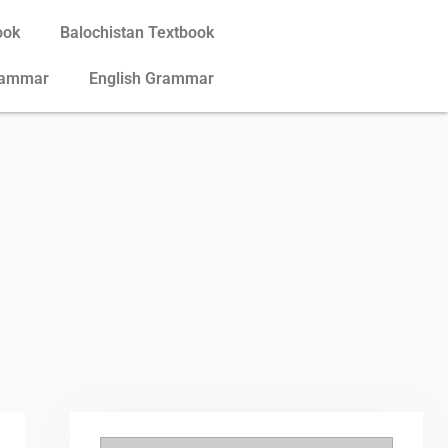
ook
Balochistan Textbook
rammar
English Grammar