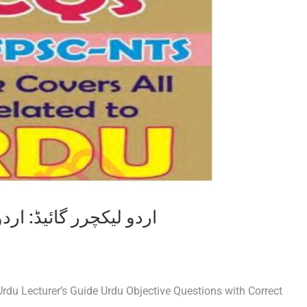
اردو لیکچرر گائیڈ: ا