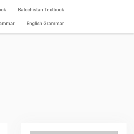
ook
Balochistan Textbook
rammar
English Grammar