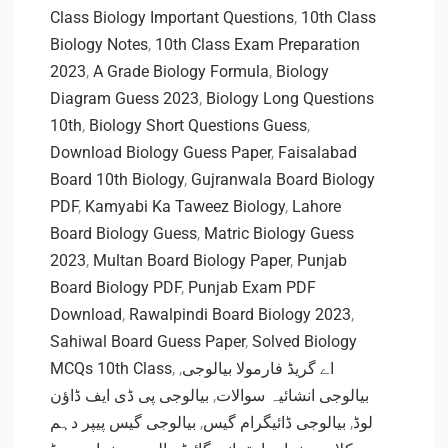
Class Biology Important Questions
,
10th Class
Biology Notes
,
10th Class Exam Preparation
2023
,
A Grade Biology Formula
,
Biology
Diagram Guess 2023
,
Biology Long Questions
10th
,
Biology Short Questions Guess
,
Download Biology Guess Paper
,
Faisalabad
Board 10th Biology
,
Gujranwala Board Biology
PDF
,
Kamyabi Ka Taweez Biology
,
Lahore
Board Biology Guess
,
Matric Biology Guess
2023
,
Multan Board Biology Paper
,
Punjab
Board Biology PDF
,
Punjab Exam PDF
Download
,
Rawalpindi Board Biology 2023
,
Sahiwal Board Guess Paper
,
Solved Biology
MCQs 10th Class
,
,
اے گریڈ فارمولا بیالوجی
بیالوجی پی ڈی ایف ڈاؤن
,
بیالوجی انشائیہ سوالات
بیالوجی گیس پیپر دہم
,
بیالوجی ڈائیگرام گیس
,
لوڈ