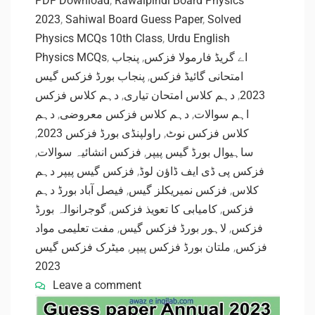
PDF Download
,
Rawalpindi Board Physics
2023
,
Sahiwal Board Guess Paper
,
Solved
Physics MCQs 10th Class
,
Urdu English
Physics MCQs
,
پنجاب
,
اے گریڈ فارمولا فزکس
پنجاب بورڈ فزکس گیس
,
امتحانی گائیڈ فزکس
دہم کلاس فزکس
,
دہم کلاس امتحان تیاری
,
2023
دہم
,
دہم کلاس فزکس معروضی
,
اہم سوالات
,
راولپنڈی بورڈ فزکس 2023
,
کلاس فزکس نوٹ
,
فزکس انشائیہ سوالات
,
ساہیوال بورڈ گیس پیپر
فزکس گیس پیپر دہم
,
فزکس پی ڈی ایف ڈاؤن لوڈ
فیصل آباد بورڈ دہم
,
فزکس نمیریکلز گیس
,
کلاس
گوجرانوالہ بورڈ
,
کامیابی کا تعویذ فزکس
,
فزکس
مفت تعلیمی مواد
,
لاہور بورڈ فزکس گیس
,
فزکس
میٹرک فزکس گیس
,
ملتان بورڈ فزکس پیپر
,
فزکس
2023
Leave a comment