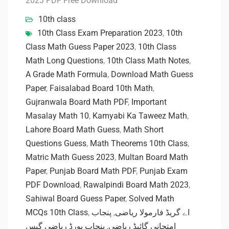
2023 PDF Free Download
10th class
10th Class Exam Preparation 2023
,
10th
Class Math Guess Paper 2023
,
10th Class
Math Long Questions
,
10th Class Math Notes
,
A Grade Math Formula
,
Download Math Guess
Paper
,
Faisalabad Board 10th Math
,
Gujranwala Board Math PDF
,
Important
Masalay Math 10
,
Kamyabi Ka Taweez Math
,
Lahore Board Math Guess
,
Math Short
Questions Guess
,
Math Theorems 10th Class
,
Matric Math Guess 2023
,
Multan Board Math
Paper
,
Punjab Board Math PDF
,
Punjab Exam
PDF Download
,
Rawalpindi Board Math 2023
,
Sahiwal Board Guess Paper
,
Solved Math
MCQs 10th Class
,
پنجاب
,
اے گریڈ فارمولا ریاضی
پنجاب بورڈ ریاضی گیس
,
امتحانی گائیڈ ریاضی