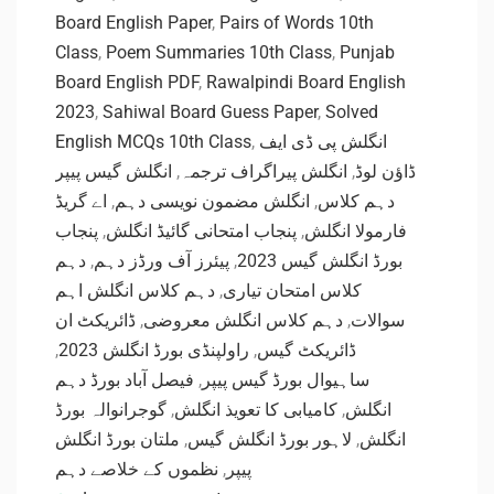
Board English Paper
,
Pairs of Words 10th
Class
,
Poem Summaries 10th Class
,
Punjab
Board English PDF
,
Rawalpindi Board English
2023
,
Sahiwal Board Guess Paper
,
Solved
English MCQs 10th Class
,
انگلش پی ڈی ایف
انگلش گیس پیپر
,
انگلش پیراگراف ترجمہ
,
ڈاؤن لوڈ
اے گریڈ
,
انگلش مضمون نویسی دہم
,
دہم کلاس
پنجاب
,
پنجاب امتحانی گائیڈ انگلش
,
فارمولا انگلش
دہم
,
پیئرز آف ورڈز دہم
,
بورڈ انگلش گیس 2023
دہم کلاس انگلش اہم
,
کلاس امتحان تیاری
ڈائریکٹ ان
,
دہم کلاس انگلش معروضی
,
سوالات
,
راولپنڈی بورڈ انگلش 2023
,
ڈائریکٹ گیس
فیصل آباد بورڈ دہم
,
ساہیوال بورڈ گیس پیپر
گوجرانوالہ بورڈ
,
کامیابی کا تعویذ انگلش
,
انگلش
ملتان بورڈ انگلش
,
لاہور بورڈ انگلش گیس
,
انگلش
نظموں کے خلاصے دہم
,
پیپر