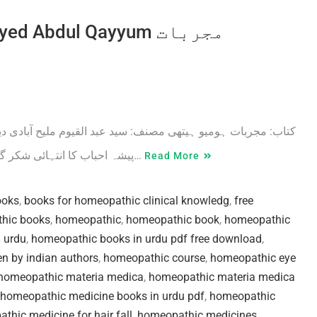
 Abdul Qayyum مجربات
کتاب: مجربات ہومیو ہیتھی مصنف: سید عبد القیوم ملیح آبادی دیی
پیشہ احباب کا انتہائی شکر گزار ہوں کہ انہوں نے امید سے زیادہ میری حوصلہ افزائی اور…
Read More
ooks
,
books for homeopathic clinical knowledg
,
free
thic books
,
homeopathic
,
homeopathic book
,
homeopathic
 urdu
,
homeopathic books in urdu pdf free download
,
n by indian authors
,
homeopathic course
,
homeopathic eye
homeopathic materia medica
,
homeopathic materia medica
homeopathic medicine books in urdu pdf
,
homeopathic
thic medicine for hair fall
,
homeopathic medicines
,