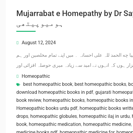
Mujarrabat e Homepathy by Dr Sayed
ہومیوپیتھی
August 12, 2024
ا چه الحمد للہ علی احسانہ ۔ میں اپنے تمام مخلصین اور ہم
Homeopathic
best homeopathic book
,
best homeopathic books
,
b
download homeopathic books in pdf
,
gujarati homeopa
book review
,
homeopathic books
,
homeopathic books in
Homeopathic books urdu pdf
,
homeopathic books writte
drops
,
homeopathic globules
,
homeopathic ilaj in urdu
,
book
,
homeopathic medication
,
homeopathic medicine
,
medicine books pdf
,
homeopathic medicine for
,
homeopa