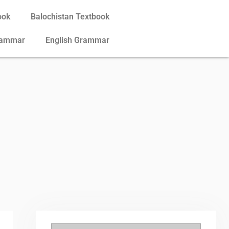
ook
Balochistan Textbook
rammar
English Grammar