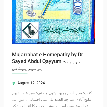
Mujarrabat e Homepathy by Dr
Sayed Abdul Qayyum مجربات
ہومیوپیتھی
August 12, 2024
کتاب: مجربات ہومیو ہیتھی مصنف: سید عبد القیوم
ملیح آبادی دییا چه الحمد للہ علی احسانہ ۔ میں اپنے
تمام مخلصین اور ہم پیشہ احباب کا انتہائی شکر