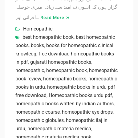
گزار ہوں کہ انہوں نے امید سے زیادہ میری حوصلہ
افزائی اور…
Read More
Homeopathic
best homeopathic book
,
best homeopathic
books
,
books
,
books for homeopathic clinical
knowledg
,
free download homeopathic books
in pdf
,
gujarati homeopathic books
,
homeopathic
,
homeopathic book
,
homeopathic
book review
,
homeopathic books
,
homeopathic
books in urdu
,
homeopathic books in urdu pdf
free download
,
Homeopathic books urdu pdf
,
homeopathic books written by indian authors
,
homeopathic course
,
homeopathic eye drops
,
homeopathic globules
,
homeopathic ilaj in
urdu
,
homeopathic materia medica
,
homeopathic materia medica book
,