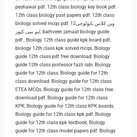
peshawar pdf
,
12th class biology key book pdf
,
12th class biology past papers pdf
,
12th class
biology solved mcqs pdf
,
12ویں کلاس بایولوجی
ایم سی کیوز
,
barhveen jamaat biology guide
pdf.
,
Biology 12th class guide kpk board pdf
,
biology 12th class kpk solved mcqs
,
Biology
guide 12th class pdf free download
,
Biology
guide 12th class professor fazli rabi
,
Biology
guide for 12th class
,
Biology guide for 12th
class download
,
Biology guide for 12th class
ETEA MCQs
,
Biology guide for 12th class free
download pdf
,
Biology guide for 12th class
KPK
,
Biology guide for 12th class KPK boards
,
Biology guide for 12th class kpk pdf
,
Biology
guide for 12th class kpk textbook
,
Biology
guide for 12th class model papers pdf
,
Biology