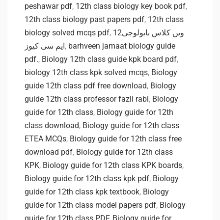
peshawar pdf
,
12th class biology key book pdf
,
12th class biology past papers pdf
,
12th class
biology solved mcqs pdf
,
12ویں کلاس بایولوجی
ایم سی کیوز
,
barhveen jamaat biology guide
pdf.
,
Biology 12th class guide kpk board pdf
,
biology 12th class kpk solved mcqs
,
Biology
guide 12th class pdf free download
,
Biology
guide 12th class professor fazli rabi
,
Biology
guide for 12th class
,
Biology guide for 12th
class download
,
Biology guide for 12th class
ETEA MCQs
,
Biology guide for 12th class free
download pdf
,
Biology guide for 12th class
KPK
,
Biology guide for 12th class KPK boards
,
Biology guide for 12th class kpk pdf
,
Biology
guide for 12th class kpk textbook
,
Biology
guide for 12th class model papers pdf
,
Biology
guide for 12th class PDF
,
Biology guide for