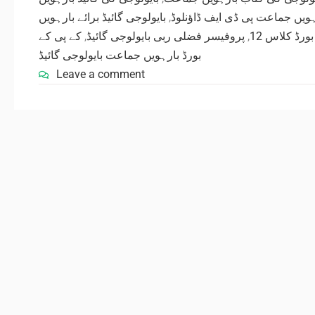
بایولوجی گائیڈ برائے بارہویں
,
رہویں جماعت پی ڈی ایف ڈاؤنلوڈ
کے پی کے
,
پروفیسر فضلی ربی بایولوجی گائیڈ
,
ورڈ کلاس 12
بورڈ بارہویں جماعت بایولوجی گائیڈ
Leave a comment