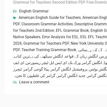
Grammar for Teachers Second Edition PDF Free Downl
English Grammar
American English Guide for Teachers
,
American Engl
PDF
,
Classroom Grammar Activities
,
Descriptive Gramm
for Teachers 2nd Edition
,
EFL Grammar Book
,
English G
Native Speakers
,
Error Analysis for ESL
,
ESL EFL Teachi
2026
,
Grammar for Teachers PDF
,
New York University
PDF
,
Teacher Training Grammar Book
,
,
ہ کے لئے رہنمائی
,
انگلش سیکھنے کی بہترین کتاب
,
انگلش زبان کے قواعد
,
ورس
ای ایف
,
ای ایس ایل ٹیچر ریسورس
,
انگلش گرامر ورک بک
,
وڈ
ٹیچرز
,
پیڈا گوجی گرامر
,
پروفیشنل انگلش گرامر
,
 انگلش نوٹس
گرامر کی غلطیوں کا تجزیہ
,
جدید انگلش گرامر
,
انگلش گرامر
Leave a comment