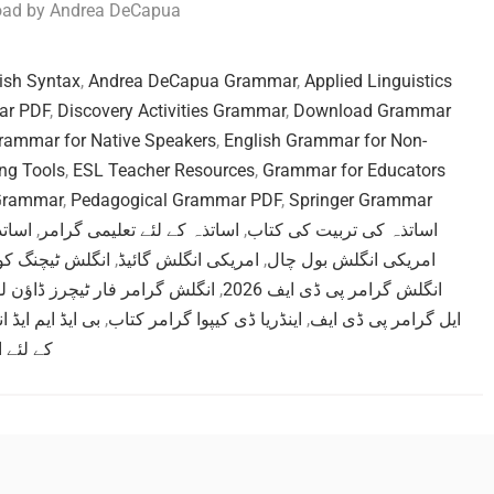
oad by Andrea DeCapua
ish Syntax
,
Andrea DeCapua Grammar
,
Applied Linguistics
ar PDF
,
Discovery Activities Grammar
,
Download Grammar
rammar for Native Speakers
,
English Grammar for Non-
ng Tools
,
ESL Teacher Resources
,
Grammar for Educators
 Grammar
,
Pedagogical Grammar PDF
,
Springer Grammar
اساتذ
,
اساتذہ کے لئے تعلیمی گرامر
,
اساتذہ کی تربیت کی کتاب
انگلش ٹیچنگ ک
,
امریکی انگلش گائیڈ
,
امریکی انگلش بول چال
انگلش گرامر فار ٹیچرز ڈاؤن ل
,
انگلش گرامر پی ڈی ایف 2026
بی ایڈ ایم ایڈ
,
اینڈریا ڈی کیپوا گرامر کتاب
,
ایل گرامر پی ڈی ایف
کے لئے 