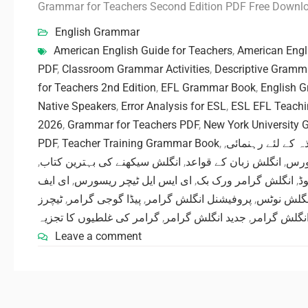
Grammar for Teachers Second Edition PDF Free Downl
English Grammar
American English Guide for Teachers
,
American Engl
PDF
,
Classroom Grammar Activities
,
Descriptive Gramm
for Teachers 2nd Edition
,
EFL Grammar Book
,
English G
Native Speakers
,
Error Analysis for ESL
,
ESL EFL Teachi
2026
,
Grammar for Teachers PDF
,
New York University
PDF
,
Teacher Training Grammar Book
,
,
ہ کے لئے رہنمائی
,
انگلش سیکھنے کی بہترین کتاب
,
انگلش زبان کے قواعد
,
ورس
ای ایف
,
ای ایس ایل ٹیچر ریسورس
,
انگلش گرامر ورک بک
,
وڈ
ٹیچرز
,
پیڈا گوجی گرامر
,
پروفیشنل انگلش گرامر
,
 انگلش نوٹس
گرامر کی غلطیوں کا تجزیہ
,
جدید انگلش گرامر
,
انگلش گرامر
Leave a comment