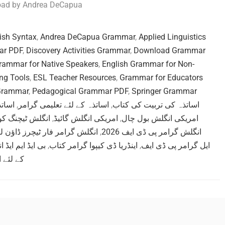
oad by Andrea DeCapua
ish Syntax
,
Andrea DeCapua Grammar
,
Applied Linguistics
ar PDF
,
Discovery Activities Grammar
,
Download Grammar
rammar for Native Speakers
,
English Grammar for Non-
ng Tools
,
ESL Teacher Resources
,
Grammar for Educators
 Grammar
,
Pedagogical Grammar PDF
,
Springer Grammar
اساتذ
,
اساتذہ کے لئے تعلیمی گرامر
,
اساتذہ کی تربیت کی کتاب
انگلش ٹیچنگ ک
,
امریکی انگلش گائیڈ
,
امریکی انگلش بول چال
انگلش گرامر فار ٹیچرز ڈاؤن ل
,
انگلش گرامر پی ڈی ایف 2026
بی ایڈ ایم ایڈ
,
اینڈریا ڈی کیپوا گرامر کتاب
,
ایل گرامر پی ڈی ایف
کے لئے 